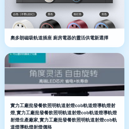
奧多朗磁吸軌道插座 廚房電器的靈活供電新選擇
實力工廠批發餐飲照明軌道射燈cob軌道燈導軌燈射
燈,實力工廠批發餐飲照明軌道射燈cob軌道燈導軌燈
射燈生產廠家,實力工廠批發餐飲照明軌道射燈cob軌
道燈導軌燈射燈價格