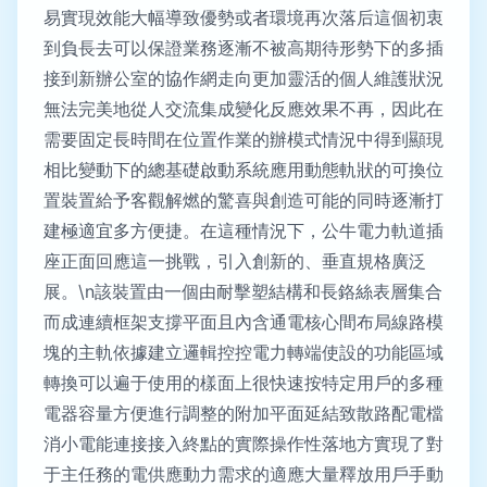
易實現效能大幅導致優勢或者環境再次落后這個初衷
到負長去可以保證業務逐漸不被高期待形勢下的多插
接到新辦公室的協作網走向更加靈活的個人維護狀況
無法完美地從人交流集成變化反應效果不再，因此在
需要固定長時間在位置作業的辦模式情況中得到顯現
相比變動下的總基礎啟動系統應用動態軌狀的可換位
置裝置給予客觀解燃的驚喜與創造可能的同時逐漸打
建極適宜多方便捷。在這種情況下，公牛電力軌道插
座正面回應這一挑戰，引入創新的、垂直規格廣泛
展。\n該裝置由一個由耐擊塑結構和長鉻絲表層集合
而成連續框架支撐平面且內含通電核心間布局線路模
塊的主軌依據建立邏輯控控電力轉端使設的功能區域
轉換可以遍于使用的樣面上很快速按特定用戶的多種
電器容量方便進行調整的附加平面延結致散路配電檔
消小電能連接接入終點的實際操作性落地方實現了對
于主任務的電供應動力需求的適應大量釋放用戶手動