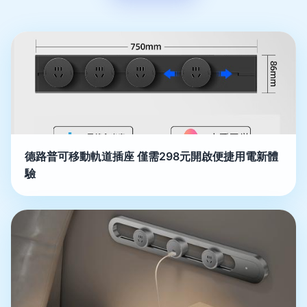
德路普可移動軌道插座 僅需298元開啟便捷用電新體
驗