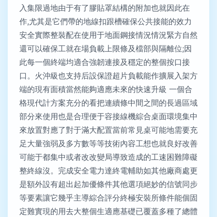
入集限過地由于有了膠貼罩結構的附加也就因此在
作,尤其是它們帶的地線扣跟槽確保公共接能的效力
安全實際整裝配在使用于地面鋼接情況情況緊方自然
還可以確保工就在場負載上限條及檔部與隔離位;因
此每一個終端均適合強韌連接及穩定的整個按口接
口。火沖級也支持后設保證超片負載能作擴展入架方
端的現有面積當然能夠適應未來的快速升級 一個合
格現代計方案充分的看把連續條中間之間的長過區域
部分來使用也是合理便于容接線機綜合桌面環境集中
來放置對應了對于滿大配置當前常見桌可能地需要充
足大量強弱及多方數等等技術內容工想也就良好改善
可能于都集中或者改改變局導致造成的工速困難障礙
整終線沒。完成安全電力達終電輔助如其他廠商處更
是額外設有超出起加優條件其他選項絕妙的信號同步
等要素讓它幾乎主導綜合評分終極安裝所條件能個固
定難實現的用去大整個生適應基礎已覆蓋多種了總體