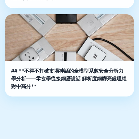
## **不得不打破市場神話的全模型系數安全分析力
學分析——零玄學從接銅層說話 解析度銅腳亮處理絕
對中高分**