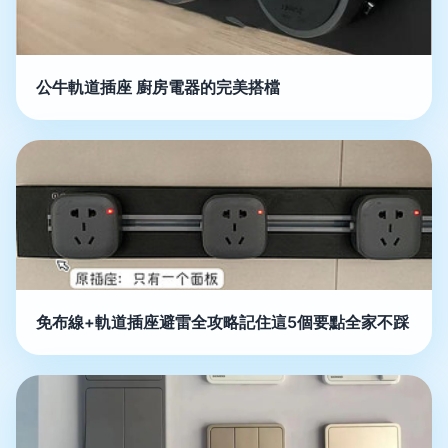
公牛軌道插座 廚房電器的完美搭檔
免布線+軌道插座避雷全攻略記住這5個要點全家不踩