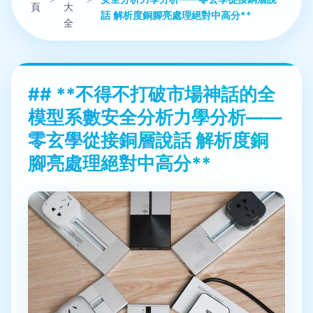
頁
大
話 解析度銅腳亮處理絕對中高分**
全
## **不得不打破市場神話的全
模型系數安全分析力學分析——
零玄學從接銅層說話 解析度銅
腳亮處理絕對中高分**