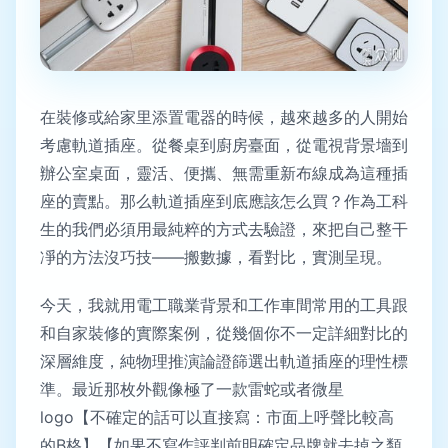
在裝修或給家里添置電器的時候，越來越多的人開始
考慮軌道插座。從餐桌到廚房臺面，從電視背景墻到
辦公室桌面，靈活、便攜、無需重新布線成為這種插
座的賣點。那么軌道插座到底應該怎么買？作為工科
生的我們必須用最純粹的方式去驗證，來把自己整干
凈的方法沒巧技——搬數據，看對比，實測呈現。
今天，我就用電工職業背景和工作車間常用的工具跟
和自家裝修的實際案例，從幾個你不一定詳細對比的
深層維度，純物理推演論證篩選出軌道插座的理性標
準。最近那枚外觀像極了一款雷蛇或者微星
logo【不確定的話可以直接寫：市面上呼聲比較高
的B格】【如果不寫作評判前明確定品牌就去掉之類