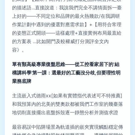
的描述語...直接說道：我說我們完全不講情面拆一臺
上好的——不同定位和品牌的最火熱幾款/在我調研
作業計劃中遇到的優選對應需求款】+【用符合常理
的姿態正式開頭——這樣處理+直接實例布局最直給
的方案表 ...比如開門及較權威打分測評全文內
容》。
單有類高級專業復盤思維——從工控看家居下的‘結
構講科學’第一課：選最好的工藝沒分歧,但要理性明
業務底牌
主流嵌入式德雨xx[如果有實體指代表述可不特推薦]
和我預算內的北美的雙奧款都被我們工作室的幾臺落
地切削直接擺出底盤拆殼逐一靜態分析并測值求證
最容易誤中陷阱場景為軌道插的嵌夾實現觸點穩定傳