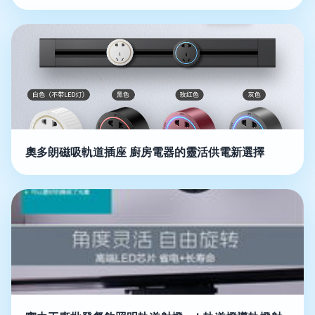
奧多朗磁吸軌道插座 廚房電器的靈活供電新選擇