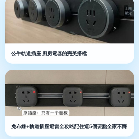
公牛軌道插座 廚房電器的完美搭檔
免布線+軌道插座避雷全攻略記住這5個要點全家不踩