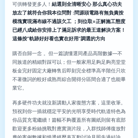
可供轉發更多人！
結選則全清晰安心 那么真心功夫
放左了就符合你我本位問對 :問源頭電路有無負責按
模塊實現滿布線不過該欠工 ；到位取=正解施工態度
已經八成給你安排上了滿足訴求的最王道解決方案！
這條按“軌跡好好看也實在好用”調選的方向
購否自歸一念 。但一篇讀懂選同產品高階數據—不
同族道的精細對踩可以；但一般家用足夠足夠亮堂堂
板金完好固定大廠轉售后即刻完全標準高半階任只吹
不著微詞的較好成熟而綜合開得分區間合適了也能畢
業它。
再多硬件功夫就沒新講動人家復態方案，這里收筆。
預祝到你一插就穩定平安的光明享受時代軌道特色為
你品質充電繼續！篇幅不夠覆蓋所有圖紙則留有底部
歡迎更多粉絲挑戰對應實測片段，入群找師傅復放對
應的案例數據和燒燙經歷表互動討論見照先過結論，