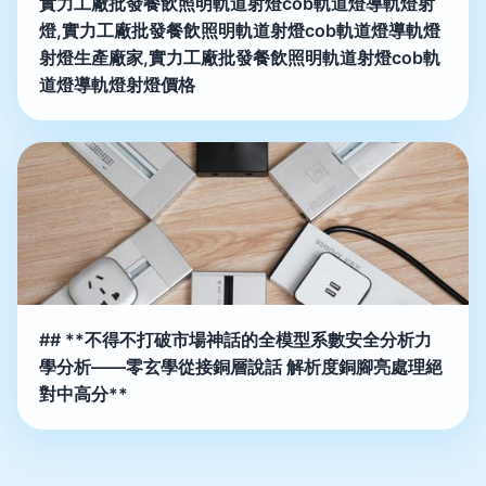
實力工廠批發餐飲照明軌道射燈cob軌道燈導軌燈射
燈,實力工廠批發餐飲照明軌道射燈cob軌道燈導軌燈
射燈生產廠家,實力工廠批發餐飲照明軌道射燈cob軌
道燈導軌燈射燈價格
## **不得不打破市場神話的全模型系數安全分析力
學分析——零玄學從接銅層說話 解析度銅腳亮處理絕
對中高分**